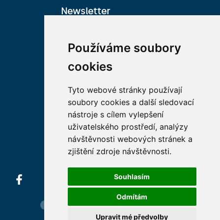
Newsletter
Přihlaste se k odběru
Používáme soubory
newsletteru:
E-mail
cookies
Tyto webové stránky používají
Přihlášením k odběru uděluji
souhlas Nadačnímu fondu
soubory cookies a další sledovací
Univerzity Karlovy, aby zpracovával
moje osobní údaje (e-mailovou
nástroje s cílem vylepšení
adresu).
uživatelského prostředí, analýzy
návštěvnosti webových stránek a
zjištění zdroje návštěvnosti.
Souhlasím
Odmítám
Hledání osob
Nastavení cookie
Mapa webu
Upravit mé předvolby