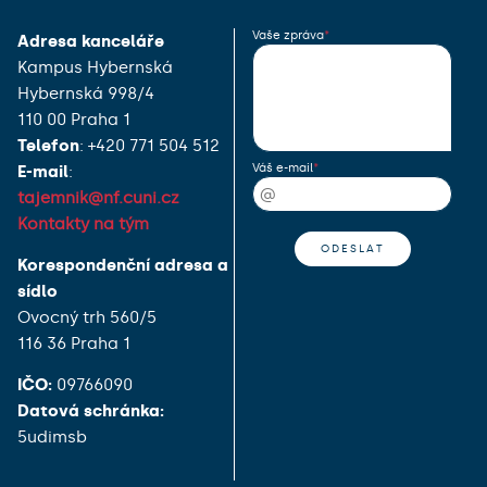
Vaše zpráva
Adresa kanceláře
Kampus Hybernská
Hybernská 998/4
110 00 Praha 1
Telefon
: +420 771 504 512
Váš e-mail
E-mail
:
tajemnik@nf.cuni.cz
Kontakty na tým
Korespondenční adresa a
sídlo
Ovocný trh 560/5
116 36 Praha 1
IČO:
09766090
Datová schránka:
5udimsb