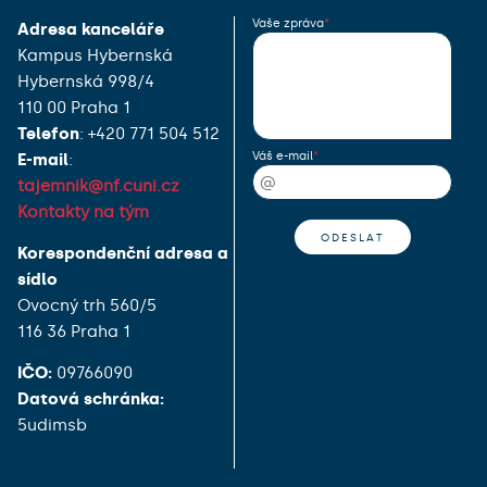
Vaše zpráva
Adresa kanceláře
Kampus Hybernská
Hybernská 998/4
110 00 Praha 1
Telefon
: +420 771 504 512
Váš e-mail
E-mail
:
tajemnik@nf.cuni.cz
Kontakty na tým
Korespondenční adresa a
sídlo
Ovocný trh 560/5
116 36 Praha 1
IČO:
09766090
Datová schránka:
5udimsb