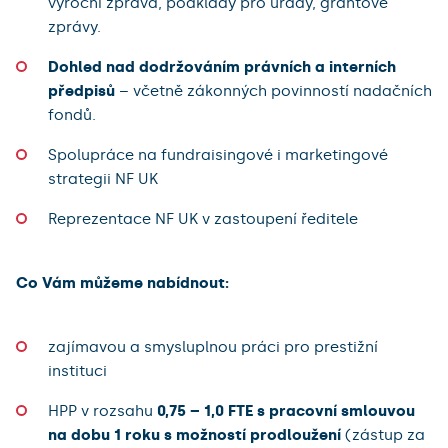
výroční zpráva, podklady pro úřady, grantové
zprávy.
Dohled nad dodržováním právních a interních
předpisů
– včetně zákonných povinností nadačních
fondů.
Spolupráce na fundraisingové i marketingové
strategii NF UK
Reprezentace NF UK v zastoupení ředitele
Co Vám můžeme nabídnout:
zajímavou a smysluplnou práci pro prestižní
instituci
HPP v rozsahu
0,75 – 1,0 FTE s pracovní smlouvou
na dobu 1 roku s možností prodloužení
(zástup za