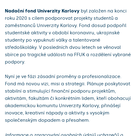
Nadační fond Univerzity Karlovy
byl založen na konci
roku 2020 s cílem podporovat projekty studentů a
zaměstnanců Univerzity Karlovy. Fond dosud podpořil
studentské aktivity v období koronaviru, ukrajinské
studenty po vypuknutí války a talentované
středoškoláky. V posledních dvou letech se věnoval
sbírce po tragické události na FFUK a rozdělení vybrané
podpory.
Nyní je ve fázi zásadní proměny a profesionalizace.
Fond má novou vizi, misi a strategii. Plánuje poskytovat
stabilní a stimulující finanční podporu projektům,
aktivitám, fakultám či konkrétním lidem, kteří obohacují
akademickou komunitu Univerzity Karlovy, přinášejí
inovace, kreativní nápady a aktivity s vysokým
společenským dopadem a přesahem.
Informace o zpracování osobních údajů uchazečů o