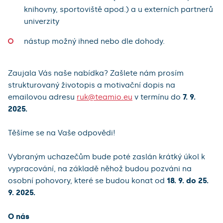
knihovny, sportoviště apod.) a u externích partnerů
univerzity
nástup možný ihned nebo dle dohody.
Zaujala Vás naše nabídka? Zašlete nám prosím
strukturovaný životopis a motivační dopis na
emailovou adresu
ruk@teamio.eu
v termínu do
7. 9.
2025.
Těšíme se na Vaše odpovědi!
Vybraným uchazečům bude poté zaslán krátký úkol k
vypracování, na základě něhož budou pozváni na
osobní pohovory, které se budou konat od
18. 9. do 25.
9. 2025.
O nás