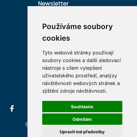
Newsletter
Přihlaste se k odběru
Používáme soubory
newsletteru:
E-mail
cookies
Tyto webové stránky používají
Přihlášením k odběru uděluji
souhlas Nadačnímu fondu
soubory cookies a další sledovací
Univerzity Karlovy, aby zpracovával
moje osobní údaje (e-mailovou
nástroje s cílem vylepšení
adresu).
uživatelského prostředí, analýzy
návštěvnosti webových stránek a
zjištění zdroje návštěvnosti.
Souhlasím
Odmítám
Hledání osob
Nastavení cookie
Mapa webu
Upravit mé předvolby