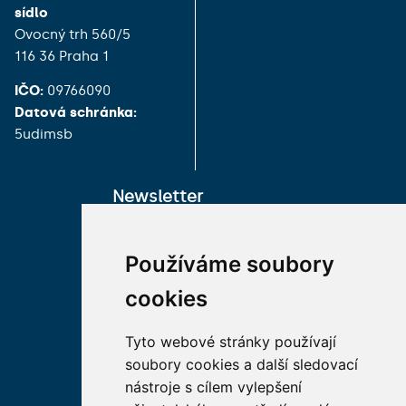
sídlo
Ovocný trh 560/5
116 36 Praha 1
IČO:
09766090
Datová schránka:
5udimsb
Newsletter
Přihlaste se k odběru
Používáme soubory
newsletteru:
E-mail
cookies
Tyto webové stránky používají
Přihlášením k odběru uděluji
souhlas Nadačnímu fondu
soubory cookies a další sledovací
Univerzity Karlovy, aby zpracovával
moje osobní údaje (e-mailovou
nástroje s cílem vylepšení
adresu).