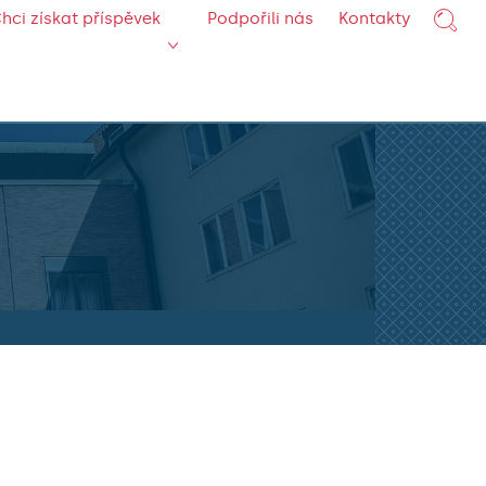
hci získat příspěvek
Podpořili nás
Kontakty