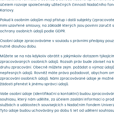
účelem rozvoje společensky užitečných činností Nadačního fond
Karlovy.
Pokud k osobním údajům mají přístup i další subjekty (zpracovat
nimi uzavřené smlouvy, na základě kterých jsou povinni zaručit
ochrany osobních údajů podle GDPR.
Osobní údaje zpracováváme v souladu s právními předpisy pou
nutně dlouhou dobu.
Můžete se na nás kdykoliv obrátit s jakýmkoliv dotazem týkající
zpracovávaných osobních údajů. Rozsah práv bude záviset na 
druhu zpracování. Obecně můžete zejm. požádat o výmaz údajů
nepřesných údajů. Rovněž máte právo požadovat, abychom ome
zpracování osobních údajů. Námi zpracovávané údaje je možné
žádosti přenést k jinému správci údajů.
Vaše osobní údaje (identifikační a kontaktní) budou zpracovává
souhlasu, který nám udělíte, za účelem zasílání informací o pro
službách a událostech souvisejících s Nadačním fondem Univerzi
Tyto údaje budou uchovávány po dobu 5 let od udělení souhlasu