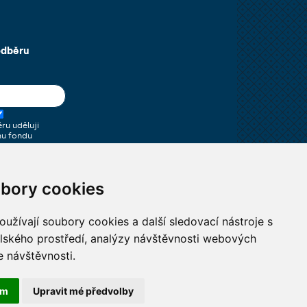
odběru
ru uděluji
mu fondu
, aby
 osobní údaje
u).
bory cookies
užívají soubory cookies a další sledovací nástroje s
elského prostředí, analýzy návštěvnosti webových
e návštěvnosti.
ám
Upravit mé předvolby