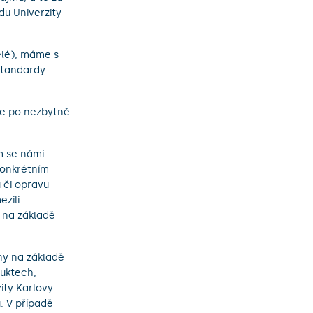
u Univerzity
elé), máme s
 standardy
ze po nezbytně
m se námi
konkrétním
 či opravu
zili
 na základě
ny na základě
duktech,
ty Karlovy.
. V případě