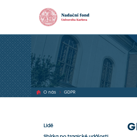
O nás
GDPR
G
Lidé
Sbírka po tragické události