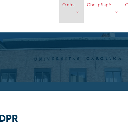
O nás
Chci přispět
C
DPR