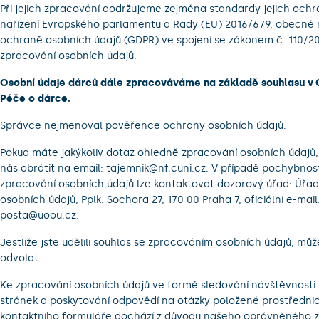
Při jejich zpracování dodržujeme zejména standardy jejich och
nařízení Evropského parlamentu a Rady (EU) 2016/679, obecné n
ochraně osobních údajů (GDPR) ve spojení se zákonem č. 110/20
zpracování osobních údajů.
Osobní údaje dárců dále zpracováváme na základě souhlasu v
Péče o dárce.
Správce nejmenoval pověřence ochrany osobních údajů.
Pokud máte jakýkoliv dotaz ohledně zpracování osobních údajů
nás obrátit na email: tajemnik@nf.cuni.cz. V případě pochybnost
zpracování osobních údajů lze kontaktovat dozorový úřad: Úřa
osobních údajů, Pplk. Sochora 27, 170 00 Praha 7, oficiální e-mail
posta@uoou.cz.
Jestliže jste udělili souhlas se zpracováním osobních údajů, může
odvolat.
Ke zpracování osobních údajů ve formě sledování návštěvnosti
stránek a poskytování odpovědí na otázky položené prostředni
kontaktního formuláře dochází z důvodu našeho oprávněného z