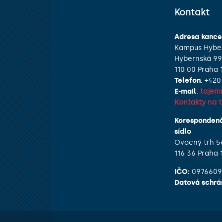
Kontakt
Adresa kance
Kampus Hybe
Hybernská 9
110 00 Praha 
Telefon
: +420
E-mail
:
tajem
Kontakty na 
Korespondenč
sídlo
Ovocný trh 5
116 36 Praha 
IČO:
097660
Datová schrá