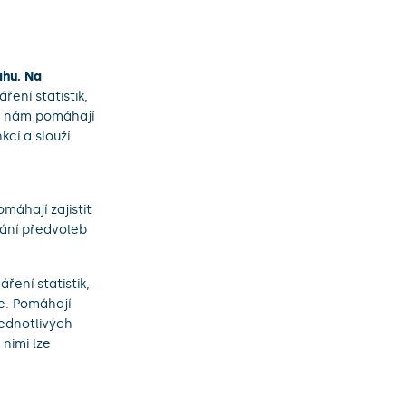
ahu. Na
áření statistik,
a nám pomáhají
kcí a slouží
máhají zajistit
ání předvoleb
ření statistik,
e. Pomáhají
jednotlivých
 nimi lze