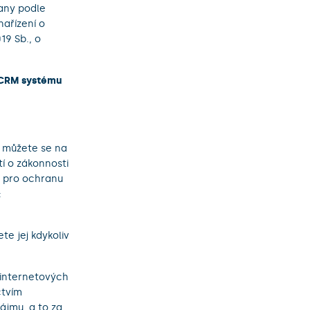
rany podle
ařízení o
19 Sb., o
 CRM systému
, můžete se na
í o zákonnosti
d pro ochranu
:
te jej kdykoliv
 internetových
ctvím
ájmu, a to za