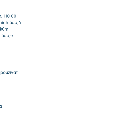
, 110 00
ních údajů
íkům
 údaje
 používat
a