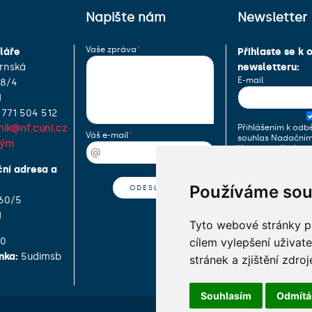
Napište nám
Newsletter
Vaše zpráva
láře
Přihlaste se k 
rnská
newsletteru:
E-mail
98/4
1
 771 504 512
Přihlášením k odbě
nik@nf.cuni.cz
Váš e-mail
souhlas Nadační
tým
Univerzity Karlovy
zpracovával moje
ní adresa a
(e-mailovou adres
Používáme sou
60/5
1
Tyto webové stránky po
cílem vylepšení uživat
90
nka:
5udimsb
stránek a zjištění zdroj
Souhlasím
Odmít